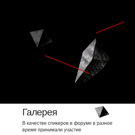
Галерея
В качестве спикеров в форуме в разное
время принимали участие